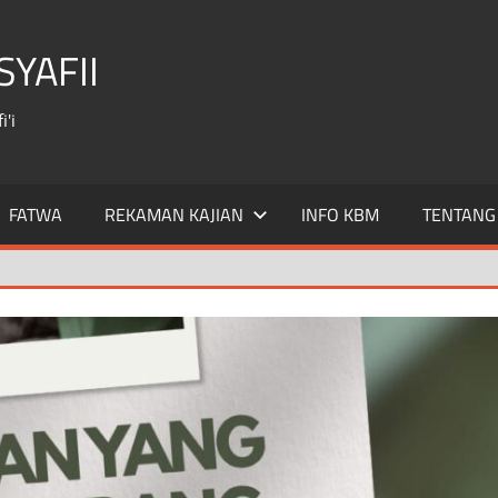
YAFII
'i
FATWA
REKAMAN KAJIAN
INFO KBM
TENTANG