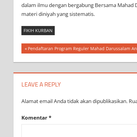
dalam ilmu dengan bergabung Bersama Mahad Da
materi diniyah yang sistematis.
FIKIH KURBAN
Navigasi
Previous
Pendaftaran Program Reguler Mahad Darussalam Ang
Post:
pos
LEAVE A REPLY
Alamat email Anda tidak akan dipublikasikan.
Rua
Komentar
*