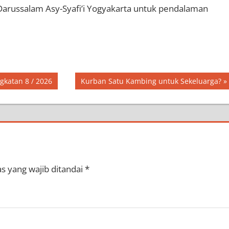
russalam Asy-Syafi’i Yogyakarta untuk pendalaman
Next
katan 8 / 2026
Kurban Satu Kambing untuk Sekeluarga?
Post:
s yang wajib ditandai
*