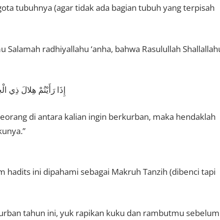
ota tubuhnya (agar tidak ada bagian tubuh yang terpisah
u Salamah radhiyallahu ‘anha, bahwa Rasulullah Shallallah
إِذَا رَأَيْتُمْ هِلالَ ذِي ال
h seorang di antara kalian ingin berkurban, maka hendaklah
kunya.”
m hadits ini dipahami sebagai Makruh Tanzih (dibenci tapi
urban tahun ini, yuk rapikan kuku dan rambutmu sebelum