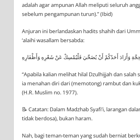
adalah agar ampunan Allah meliputi seluruh angg
sebelum pengampunan turun).” (Ibid)
Anjuran ini berlandaskan hadits shahih dari Umm
‘alaihi wasallam bersabda:
ْحِجَّةِ وَأَرَادَ أَحَدُكُمْ أَنْ يُضَحِّيَ فَلْيُمْسِكْ عَنْ شَعْرِهِ وَأَظْفَارِهِ
“Apabila kalian melihat hilal Dzulhijjah dan sala
ia menahan diri dari (memotong) rambut dan ku
(H.R. Muslim no. 1977).
📝 Catatan: Dalam Madzhab Syafi’i, larangan dala
tidak berdosa), bukan haram.
Nah, bagi teman-teman yang sudah berniat berk