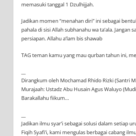
memasuki tanggal 1 Dzulhijjah.
Jadikan momen “menahan diri” ini sebagai bentuk
pahala di sisi Allah subhanahu wa ta’ala. Jangan 
persiapan. Allahu a’lam bis shawab
TAG teman kamu yang mau qurban tahun ini, meng
__
Dirangkum oleh Mochamad Rhido Rizki (Santri M
Murajaah: Ustadz Abu Husain Agus Waluyo (Mudi
Barakallahu fiikum…
__
Jadikan ilmu syar’i sebagai solusi dalam setiap u
Fiqih Syafi’i, kami mengulas berbagai cabang i