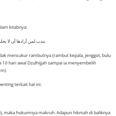
 menjelaskan dalam kitabnya:
يندب لمن أرادها أن لا ي
idak mencukur rambutnya (rambut kepala, jenggot, bulu
a 10 hari awal Dzulhijjah sampai ia menyembelih
zm)
ing terkait hal ini:
u), maka hukumnya makruh. Adapun hikmah di baliknya