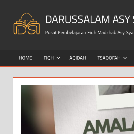
Skip
to
DARUSSALAM ASY S
content
Pusat Pembelajaran Fiqh Madzhab Asy-Syafi
HOME
FIQH
AQIDAH
TSAQOFAH