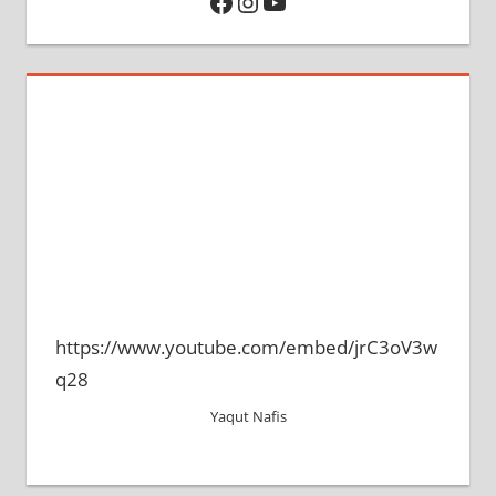
Facebook
Instagram
YouTube
https://www.youtube.com/embed/jrC3oV3w
q28
Yaqut Nafis