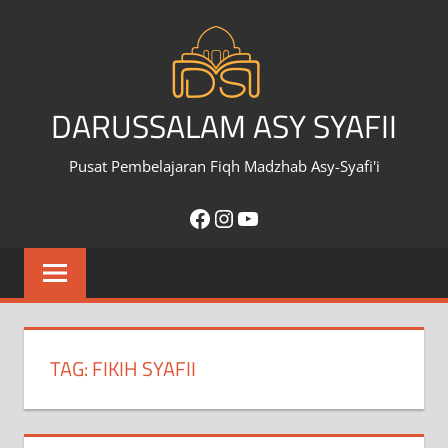
Skip
to
content
DARUSSALAM ASY SYAFII
Pusat Pembelajaran Fiqh Madzhab Asy-Syafi'i
Facebook
Instagram
YouTube
TAG:
FIKIH SYAFII