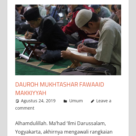
DAUROH MUKHTASHAR FAWAAID
MAKKIYYAH
Agustus 24, 2019
Abunnada
Umum
Leave a
comment
Alhamdulillah. Ma’had ‘Ilmi Darussalam,
Yogyakarta, akhirnya mengawali rangkaian