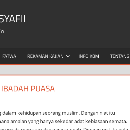
YAFII
'i
FATWA
REKAMAN KAJIAN
INFO KBM
TENTANG
 IBADAH PUASA
 dalam kehidupan seorang muslim. Dengan niat itu
mana amalan yang hanya sekedar adat kebiasaan semata.
ng wajib, mana amalah yang sunnah. Dengan niat itu pula,