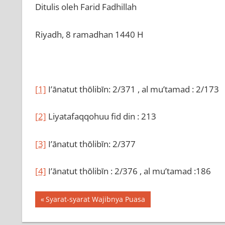
Ditulis oleh Farid Fadhillah
Riyadh, 8 ramadhan 1440 H
[1]
I’ānatut thōlibīn: 2/371 , al mu’tamad : 2/173
[2]
Liyatafaqqohuu fid din : 213
[3]
I’ānatut thōlibīn: 2/377
[4]
I’ānatut thōlibīn : 2/376 , al mu’tamad :186
Navigasi
Previous
Syarat-syarat Wajibnya Puasa
Post:
pos