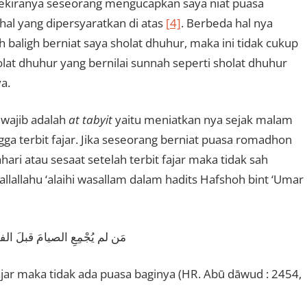
, sekiranya seseorang mengucapkan saya niat puasa
al yang dipersyaratkan di atas
[4]
. Berbeda hal nya
h baligh berniat saya sholat dhuhur, maka ini tidak cukup
olat dhuhur yang bernilai sunnah seperti sholat dhuhur
a.
 wajib adalah
at tabyit
yaitu meniatkan nya sejak malam
ga terbit fajar. Jika seseorang berniat puasa romadhon
ri atau sesaat setelah terbit fajar maka tidak sah
allallahu ‘alaihi wasallam dalam hadits Hafshoh bint ‘Umar
مَن لم يُجْمِعِ الصيامَ قبلَ الف
jar maka tidak ada puasa baginya (HR. Abū dāwud : 2454,