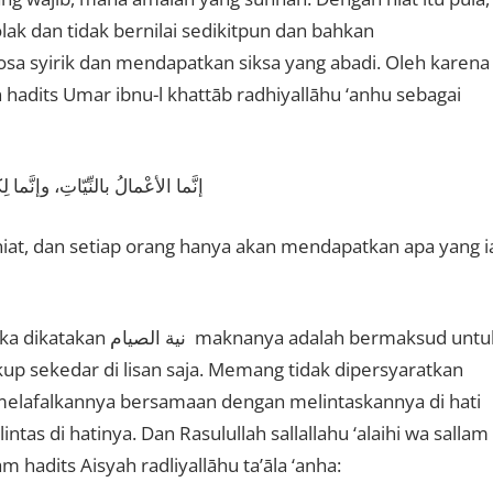
lak dan tidak bernilai sedikitpun dan bahkan
 syirik dan mendapatkan siksa yang abadi. Oleh karena
adits Umar ibnu-l khattāb radhiyallāhu ‘anhu sebagai
إنَّما الأعْمالُ بالنِّيّاتِ، وإنَّما لِ
niat, dan setiap orang hanya akan mendapatkan apa yang i
adalah bermaksud untuk
ukup sekedar di lisan saja. Memang tidak dipersyaratkan
melafalkannya bersamaan dengan melintaskannya di hati
as di hatinya. Dan Rasulullah sallallahu ‘alaihi wa sallam
 hadits Aisyah radliyallāhu ta’āla ‘anha: