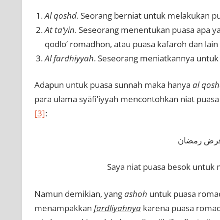
Al qoshd
. Seorang berniat untuk melakukan p
At ta’yin
. Seseorang menentukan puasa apa ya
qodlo’ romadhon, atau puasa kafaroh dan lain l
Al fardhiyyah
. Seseorang meniatkannya untuk
Adapun untuk puasa sunnah maka hanya
al qos
para ulama syāfi’iyyah mencontohkan niat puas
[3]
:
 فرض رمضان
Saya niat puasa besok untuk
Namun demikian, yang
ashoh
untuk puasa romad
menampakkan
fardliyahnya
karena puasa romadh