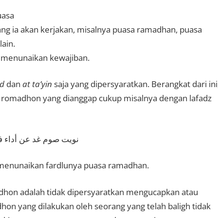
uasa
ng ia akan kerjakan, misalnya puasa ramadhan, puasa
ain.
 menunaikan kewajiban.
hd
dan
at ta’yin
saja yang dipersyaratkan. Berangkat dari ini
a romadhon yang dianggap cukup misalnya dengan lafadz
نويت صوم غد عن أداء
 menunaikan fardlunya puasa ramadhan.
hon adalah tidak dipersyaratkan mengucapkan atau
on yang dilakukan oleh seorang yang telah baligh tidak