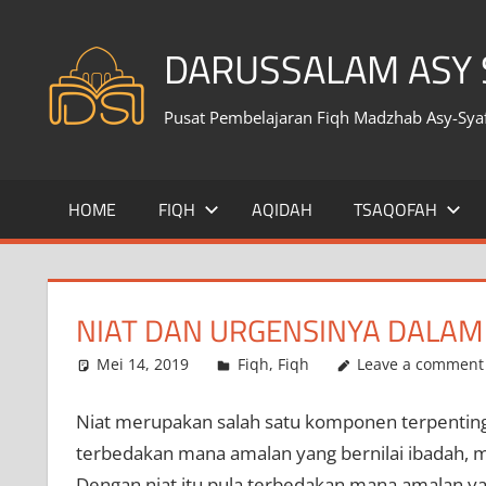
Skip
to
DARUSSALAM ASY S
content
Pusat Pembelajaran Fiqh Madzhab Asy-Syafi
HOME
FIQH
AQIDAH
TSAQOFAH
NIAT DAN URGENSINYA DALAM
Mei 14, 2019
Farid Fadhillah
Fiqh
,
Fiqh
Leave a comment
Niat merupakan salah satu komponen terpenting
terbedakan mana amalan yang bernilai ibadah, 
Dengan niat itu pula terbedakan mana amalan ya