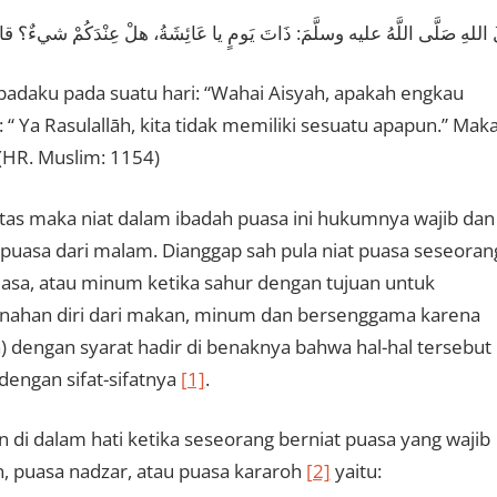
لهِ صَلَّى اللَّهُ عليه وسلَّمَ: ذَاتَ يَومٍ يا عَائِشَةُ، هلْ عِنْدَكُمْ شيءٌ؟ قال
 kepadaku pada suatu hari: “Wahai Aisyah, apakah engkau
 “ Ya Rasulallāh, kita tidak memiliki sesuatu apapun.” Mak
 (HR. Muslim: 1154)
atas maka niat dalam ibadah puasa ini hukumnya wajib dan
rpuasa dari malam. Dianggap sah pula niat puasa seseoran
uasa, atau minum ketika sahur dengan tujuan untuk
enahan diri dari makan, minum dan bersenggama karena
sa) dengan syarat hadir di benaknya bahwa hal-hal tersebut
engan sifat-sifatnya
[1]
.
n di dalam hati ketika seseorang berniat puasa yang wajib
, puasa nadzar, atau puasa kararoh
[2]
yaitu: