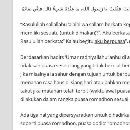
َتْ: فَقُلتُ: يا رَسولَ اللهِ، ما عِنْدَنَا شيءٌ قالَ: فإنِّي صَائِمٌ
“Rasulullah sallallāhu ‘alaihi wa sallam berkata
memiliki sesuatu (untuk dimakan)?”. Aku berkata:
Rasulullāh berkata:” Kalau begitu
aku berpuasa
”.
Berdasarkan hadits ‘Umar radhiyallāhu ‘anhu di 
tidak sah puasa seseorang yang tidak berniat be
jika misalnya ia sahur dengan tujuan untuk berp
menahan rasa haus di siang hari atau bahkan m
takut jika matahari telah terbit (waktu awal pua
dilakukan dalam rangka puasa romadhon sesuai d
Ada tiga hal yang dipersyaratkan untuk dihadirka
seperti puasa romadhon, puasa qodlo’ romadhon