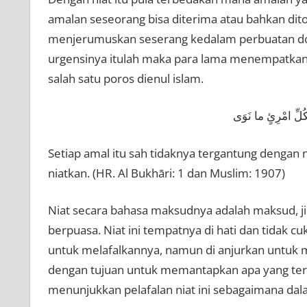
amalan seseorang bisa diterima atau bahkan dito
menjerumuskan seserang kedalam perbuatan dosa
urgensinya itulah maka para lama menempatkan h
salah satu poros dienul islam.
كُلِّ امْرِئٍ ما نَوَى
Setiap amal itu sah tidaknya tergantung dengan 
niatkan. (HR. Al Bukhāri: 1 dan Muslim: 1907)
Niat secara bahasa maksudnya adalah maksud, jika dikatakan نية الصيام maknanya 
berpuasa. Niat ini tempatnya di hati dan tidak c
untuk melafalkannya, namun di anjurkan untuk 
dengan tujuan untuk memantapkan apa yang terlint
menunjukkan pelafalan niat ini sebagaimana dalam