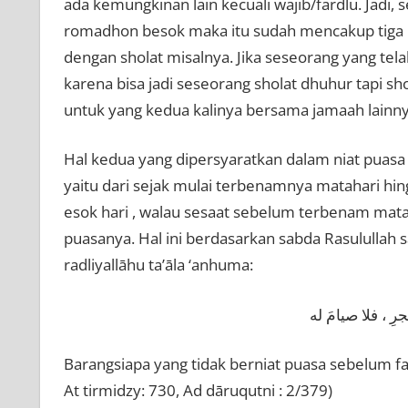
ada kemungkinan lain kecuali wajib/fardlu. Jadi
romadhon besok maka itu sudah mencakup tiga h
dengan sholat misalnya. Jika seseorang yang tela
karena bisa jadi seseorang sholat dhuhur tapi sh
untuk yang kedua kalinya bersama jamaah lainny
Hal kedua yang dipersyaratkan dalam niat puasa
yaitu dari sejak mulai terbenamnya matahari hing
esok hari , walau sesaat sebelum terbenam mataha
puasanya. Hal ini berdasarkan sabda Rasulullah s
radliyallāhu ta’āla ‘anhuma:
جرِ ، فلا صيامَ له
Barangsiapa yang tidak berniat puasa sebelum fa
At tirmidzy: 730, Ad dāruqutni : 2/379)