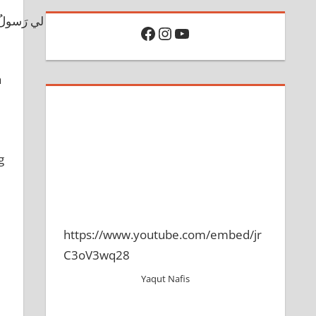
قالَ لي رَسولُ ال
Facebook
Instagram
YouTube
a
g
https://www.youtube.com/embed/jr
C3oV3wq28
Yaqut Nafis