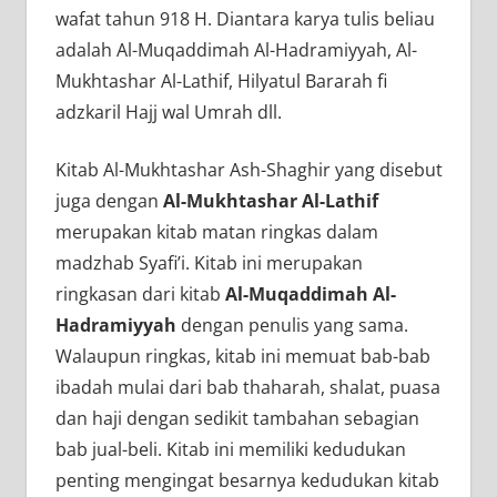
wafat tahun 918 H. Diantara karya tulis beliau
adalah Al-Muqaddimah Al-Hadramiyyah, Al-
Mukhtashar Al-Lathif, Hilyatul Bararah fi
adzkaril Hajj wal Umrah dll.
Kitab Al-Mukhtashar Ash-Shaghir yang disebut
juga dengan
Al-Mukhtashar Al-Lathif
merupakan kitab matan ringkas dalam
madzhab Syafi’i. Kitab ini merupakan
ringkasan dari kitab
Al-Muqaddimah Al-
Hadramiyyah
dengan penulis yang sama.
Walaupun ringkas, kitab ini memuat bab-bab
ibadah mulai dari bab thaharah, shalat, puasa
dan haji dengan sedikit tambahan sebagian
bab jual-beli. Kitab ini memiliki kedudukan
penting mengingat besarnya kedudukan kitab