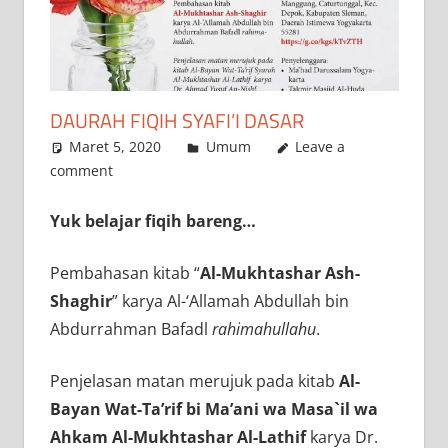
DAURAH FIQIH SYAFI’I DASAR
Maret 5, 2020
admin
Umum
Leave a
comment
Yuk belajar fiqih bareng…
Pembahasan kitab “
Al-Mukhtashar Ash-
Shaghir
” karya Al-‘Allamah Abdullah bin
Abdurrahman Bafadl
rahimahullahu
.
Penjelasan matan merujuk pada kitab
Al-
Bayan Wat-Ta’rif bi Ma’ani wa Masa`il wa
Ahkam Al-Mukhtashar Al-Lathif
karya Dr.