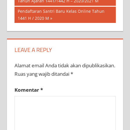
Post:
Tahun Ajaran 1441/1442 H – 2020/2021 M
pos
Next
Pendaftaran Santri Baru Kelas Online Tahun
Post:
1441 H / 2020 M
LEAVE A REPLY
Alamat email Anda tidak akan dipublikasikan.
Ruas yang wajib ditandai
*
Komentar
*