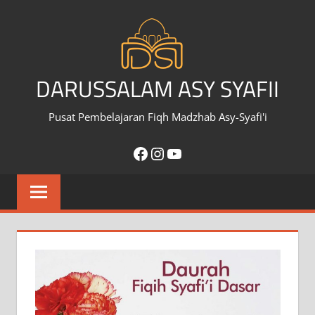
Skip
to
content
DARUSSALAM ASY SYAFII
Pusat Pembelajaran Fiqh Madzhab Asy-Syafi'i
Facebook
Instagram
YouTube