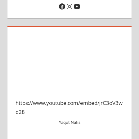
Facebook
Instagram
YouTube
https://www.youtube.com/embed/jrC3oV3w
q28
Yaqut Nafis