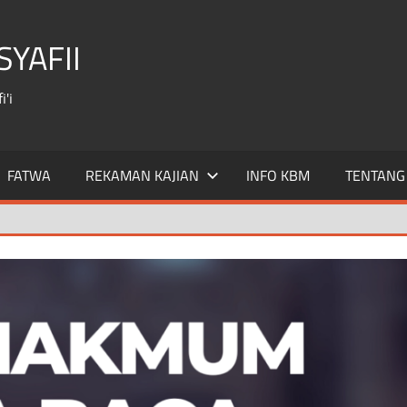
YAFII
'i
FATWA
REKAMAN KAJIAN
INFO KBM
TENTANG