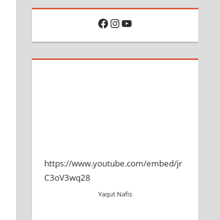
Facebook
Instagram
YouTube
https://www.youtube.com/embed/jr
C3oV3wq28
Yaqut Nafis