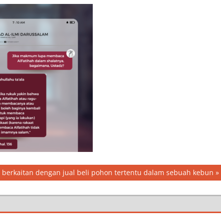
berkaitan dengan jual beli pohon tertentu dalam sebuah kebun