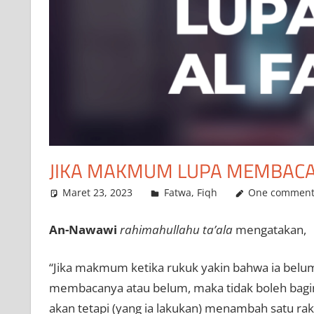
JIKA MAKMUM LUPA MEMBACA
Maret 23, 2023
a.siddik
Fatwa
,
Fiqh
One commen
An-Nawawi
rahimahullahu ta’ala
mengatakan,
“Jika makmum ketika rukuk yakin bahwa ia belu
membacanya atau belum, maka tidak boleh baginy
akan tetapi (yang ia lakukan) menambah satu rak