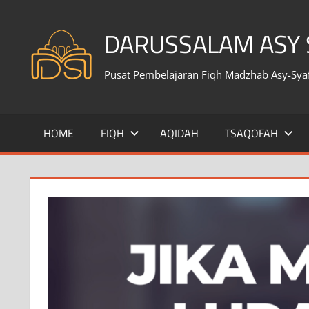
Skip
to
DARUSSALAM ASY S
content
Pusat Pembelajaran Fiqh Madzhab Asy-Syafi
HOME
FIQH
AQIDAH
TSAQOFAH