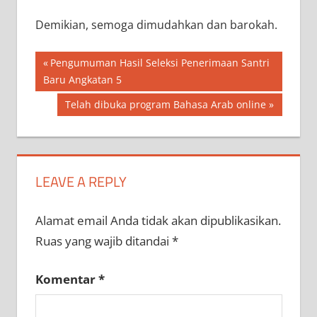
Demikian, semoga dimudahkan dan barokah.
Navigasi
Previous
Pengumuman Hasil Seleksi Penerimaan Santri
Post:
Baru Angkatan 5
pos
Next
Telah dibuka program Bahasa Arab online
Post:
LEAVE A REPLY
Alamat email Anda tidak akan dipublikasikan.
Ruas yang wajib ditandai
*
Komentar
*