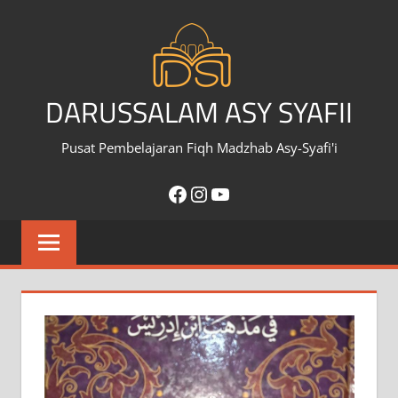
Skip
to
content
DARUSSALAM ASY SYAFII
Pusat Pembelajaran Fiqh Madzhab Asy-Syafi'i
Facebook
Instagram
YouTube