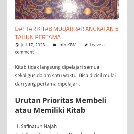
DAFTAR KITAB MUQARRAR ANGKATAN 5
TAHUN PERTAMA
Juli 17, 2023
admin
Info KBM
Leave a
comment
Kitab tidak langsung dipelajari semua
sekaligus dalam satu waktu. Bisa dicicil mulai
dari yang pertama dipelajari.
Urutan Prioritas Membeli
atau Memiliki Kitab
Safinatun Najah