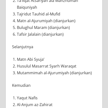
Ta’liqat Atsariyah ala Manzhumah
Baiquniyah
Tajridut Tauhid al-Mufid
Matn al-Ajurumiyah (dianjurkan)
Bulughul Maram (dianjurkan)
Tafsir Jalalain (dianjurkan)
Selanjutnya
Matn Abi Syuja’
Husulul Masarrat Syarh Waraqat
Mutammimah al-Ajurumiyah (dianjurkan)
Kemudian
Yaqut Nafis
Al-Anjum az-Zahirat