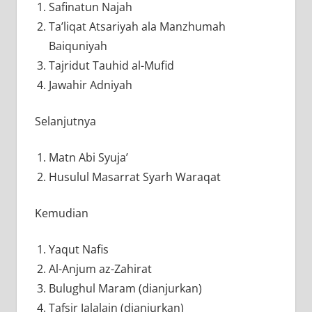
Safinatun Najah
Ta’liqat Atsariyah ala Manzhumah
Baiquniyah
Tajridut Tauhid al-Mufid
Jawahir Adniyah
Selanjutnya
Matn Abi Syuja’
Husulul Masarrat Syarh Waraqat
Kemudian
Yaqut Nafis
Al-Anjum az-Zahirat
Bulughul Maram (dianjurkan)
Tafsir Jalalain (dianjurkan)