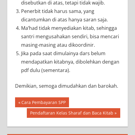
disebutkan di atas, tetapi tidak wajib.
Penerbit tidak harus sama, yang
dicantumkan di atas hanya saran saja.
Ma’had tidak menyediakan kitab, sehingga
santri mengusahakan sendiri, bisa mencari
masing-masing atau dikoordinir.
Jika pada saat dimulainya dars belum
mendapatkan kitabnya, dibolehkan dengan
pdf dulu (sementara).
Demikian, semoga dimudahkan dan barokah.
Navigasi
Previous
Cara Pembayaran SPP
Post:
pos
Next
Pendaftaran Kelas Sharaf dan Baca Kitab
Post: