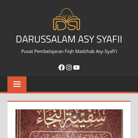
Skip
to
content
DARUSSALAM ASY SYAFII
Pusat Pembelajaran Fiqh Madzhab Asy-Syafi'i
Facebook
Instagram
YouTube