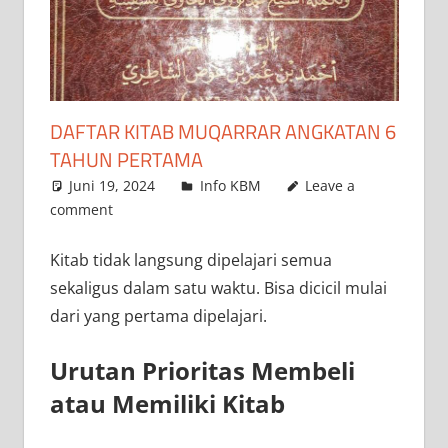
DAFTAR KITAB MUQARRAR ANGKATAN 6
TAHUN PERTAMA
Juni 19, 2024
admin
Info KBM
Leave a
comment
Kitab tidak langsung dipelajari semua
sekaligus dalam satu waktu. Bisa dicicil mulai
dari yang pertama dipelajari.
Urutan Prioritas Membeli
atau Memiliki Kitab