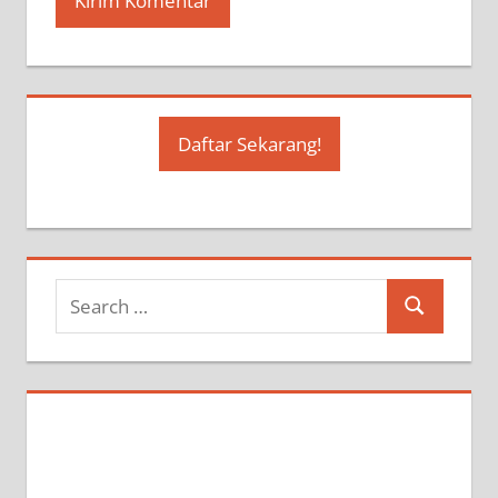
Daftar Sekarang!
Search
Search
for: