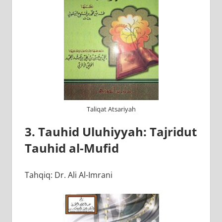
Taliqat Atsariyah
3. Tauhid Uluhiyyah: Tajridut
Tauhid al-Mufid
Tahqiq: Dr. Ali Al-Imrani