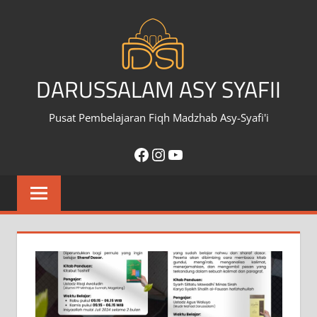
Skip
to
content
DARUSSALAM ASY SYAFII
Pusat Pembelajaran Fiqh Madzhab Asy-Syafi'i
Facebook
Instagram
YouTube