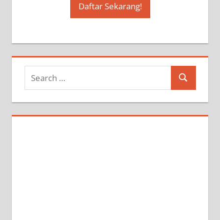
Daftar Sekarang!
Search
Search
for: