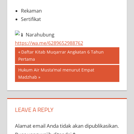
Rekaman
Sertifikat
Narahubung
https://wa.me/6289652988762
Navigasi
Previous
Daftar Kitab Muqarrar Angkatan 6 Tahun
Post:
Pertama
pos
Next
Hukum Air Musta’mal menurut Empat
Post:
Madzhab
LEAVE A REPLY
Alamat email Anda tidak akan dipublikasikan.