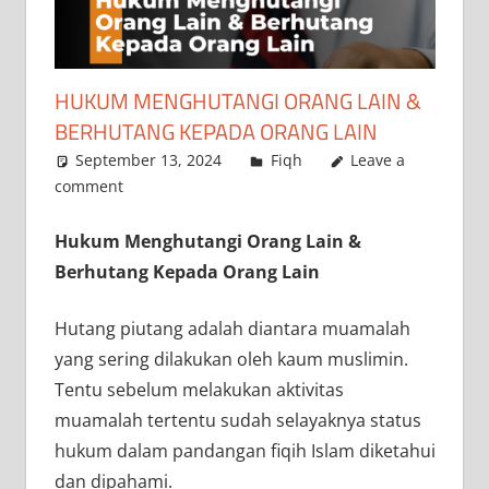
HUKUM MENGHUTANGI ORANG LAIN &
BERHUTANG KEPADA ORANG LAIN
September 13, 2024
a.siddik
Fiqh
Leave a
comment
Hukum Menghutangi Orang Lain &
Berhutang Kepada Orang Lain
Hutang piutang adalah diantara muamalah
yang sering dilakukan oleh kaum muslimin.
Tentu sebelum melakukan aktivitas
muamalah tertentu sudah selayaknya status
hukum dalam pandangan fiqih Islam diketahui
dan dipahami.