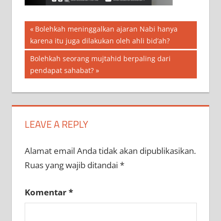
Navigasi
Previous
Bolehkah meninggalkan ajaran Nabi hanya
Post:
karena itu juga dilakukan oleh ahli bid’ah?
pos
Next
Bolehkah seorang mujtahid berpaling dari
Post:
pendapat sahabat?
LEAVE A REPLY
Alamat email Anda tidak akan dipublikasikan.
Ruas yang wajib ditandai
*
Komentar
*