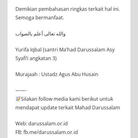
Demikian pembahasan ringkas terkait hal ini.
Semoga bermanfaat.
والله تعالى أعلم بالصواب
Yurifa Iqbal (santri Ma’had Darussalam Asy
Syafi’i angkatan 3)
Murajaah : Ustadz Agus Abu Husain
——-
Silakan follow media kami berikut untuk
mendapat update terkait Mahad Darussalam
Web: darussalam.or.id
FB: fb.me/darussalam.or.id