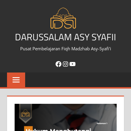
Skip
to
content
DARUSSALAM ASY SYAFII
Pusat Pembelajaran Fiqh Madzhab Asy-Syafi'i
Facebook
Instagram
YouTube