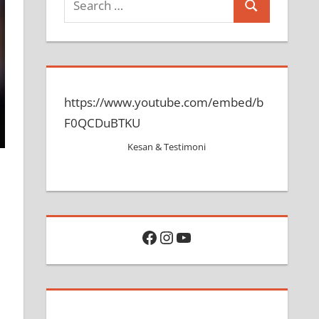
S
e
e
a
a
r
r
c
c
h
https://www.youtube.com/embed/b
h
f
F0QCDuBTKU
o
Kesan & Testimoni
r
:
Facebook
Instagram
YouTube