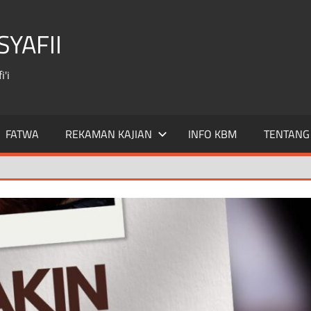
YAFII
'i
FATWA
REKAMAN KAJIAN
INFO KBM
TENTANG