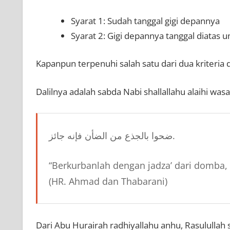
Syarat 1: Sudah tanggal gigi depannya
Syarat 2: Gigi depannya tanggal diatas 
Kapanpun terpenuhi salah satu dari dua kriteria
Dalilnya adalah sabda Nabi shallallahu alaihi was
ضحوا بالجذع من الضأن فإنه جائز.
“Berkurbanlah dengan jadza’ dari domba, 
(HR. Ahmad dan Thabarani)
Dari Abu Hurairah radhiyallahu anhu, Rasulullah s