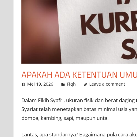
APAKAH ADA KETENTUAN UM
Mei 19, 2026
admin
Fiqh
Leave a comment
Dalam Fikih Syafi’i, ukuran fisik dan berat dag
Syariat telah menetapkan batas minimal usia yang
domba, kambing, sapi, maupun unta.
Lantas, apa standarnya? Bagaimana pula cara akur