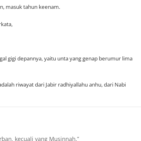
un, masuk tahun keenam.
kata,
gal gigi depannya, yaitu unta yang genap berumur lima
alah riwayat dari Jabir radhiyallahu anhu, dari Nabi
ban, kecuali yang Musinnah.”