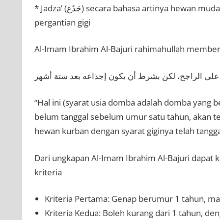
* Jadza’ (جَذَع) secara bahasa artinya hewan muda yang sudah memasuki usia tertentu dan mulai mengalami
pergantian gigi
Al-Imam Ibrahim Al-Bajuri rahimahullah member
زأ على الراجح، لكن بشرط أن يكون إجذاعه بعد ستة أشهر
“Hal ini (syarat usia domba adalah domba yang b
belum tanggal sebelum umur satu tahun, akan tet
hewan kurban dengan syarat giginya telah tangga
Dari ungkapan Al-Imam Ibrahim Al-Bajuri dapat 
kriteria
Kriteria Pertama: Genap berumur 1 tahun, ma
Kriteria Kedua: Boleh kurang dari 1 tahun, de