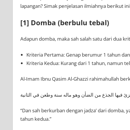
lapangan? Simak penjelasan ilmiahnya berikut ini
[1] Domba (berbulu tebal)
Adapun domba, maka sah salah satu dari dua krite
Kriteria Pertama: Genap berumur 1 tahun da
Kriteria Kedua: Kurang dari 1 tahun, namun tel
Al-Imam Ibnu Qasim Al-Ghazzi rahimahullah berk
ئ فيها الجذع من الضأن وهو ماله سنة وطعن في الثانية
“Dan sah berkurban dengan jadza’ dari domba, 
tahun kedua.”