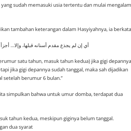
ikan tambahan keterangan dalam Hasyiyahnya, ia berkata
أي إن لم يجذع مقدم أسنانه قبلها، وإلا… أج
erumur satu tahun, masuk tahun kedua) jika gigi depanny
api jika gigi depannya sudah tanggal, maka sah dijadikan
l setelah berumur 6 bulan.”
kita simpulkan bahwa untuk umur domba, terdapat dua
suk tahun kedua, meskipun giginya belum tanggal.
ngan dua syarat