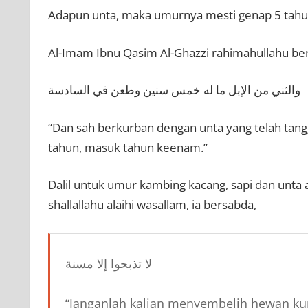
Adapun unta, maka umurnya mesti genap 5 tah
Al-Imam Ibnu Qasim Al-Ghazzi rahimahullahu ber
والثني من الإبل ما له خمس سنين وطعن في السادسة
“Dan sah berkurban dengan unta yang telah tang
tahun, masuk tahun keenam.”
Dalil untuk umur kambing kacang, sapi dan unta ad
shallallahu alaihi wasallam, ia bersabda,
لا تذبحوا إلا مسنة
“Janganlah kalian menyembelih hewan kur