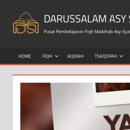
Skip
to
DARUSSALAM ASY S
content
Pusat Pembelajaran Fiqh Madzhab Asy-Syafi
HOME
FIQH
AQIDAH
TSAQOFAH