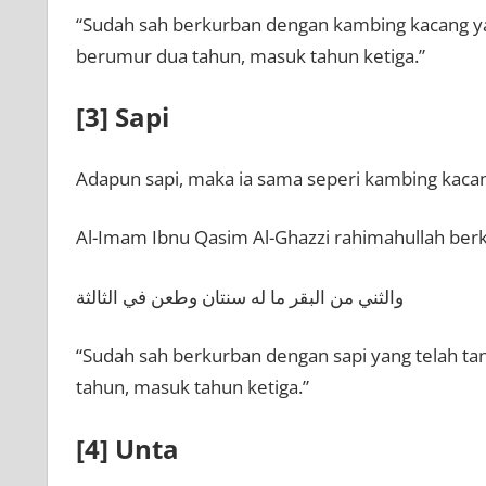
“Sudah sah berkurban dengan kambing kacang yan
berumur dua tahun, masuk tahun ketiga.”
[3] Sapi
Adapun sapi, maka ia sama seperi kambing kacan
Al-Imam Ibnu Qasim Al-Ghazzi rahimahullah ber
والثني من البقر ما له سنتان وطعن في الثالثة
“Sudah sah berkurban dengan sapi yang telah tan
tahun, masuk tahun ketiga.”
[4] Unta