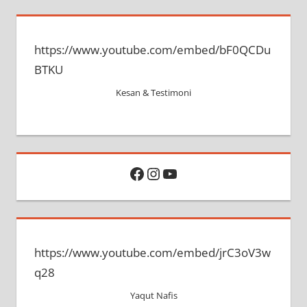
a
r
r
c
https://www.youtube.com/embed/bF0QCDu
c
h
BTKU
h
f
o
Kesan & Testimoni
r
:
Facebook
Instagram
YouTube
https://www.youtube.com/embed/jrC3oV3w
q28
Yaqut Nafis