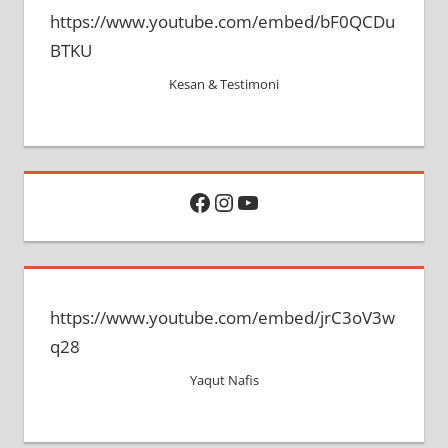
https://www.youtube.com/embed/bF0QCDu
c
h
BTKU
h
f
o
Kesan & Testimoni
r
:
Facebook
Instagram
YouTube
https://www.youtube.com/embed/jrC3oV3w
q28
Yaqut Nafis