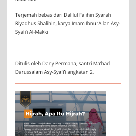
Terjemah bebas dari Dalilul Falihin Syarah
Riyadhus Shalihin, karya Imam Ibnu ‘Allan Asy-
Syafi’i Al-Makki
——-
Ditulis oleh Dany Permana, santri Ma’had
Darussalam Asy-Syafi’i angkatan 2.