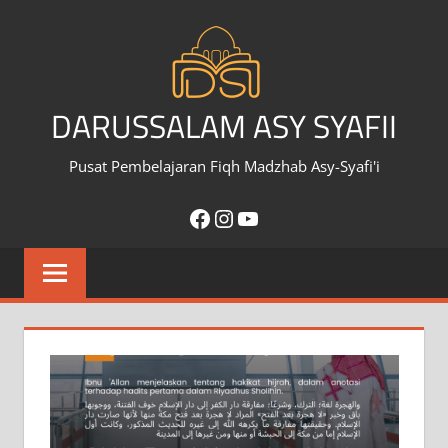
Skip
to
content
DARUSSALAM ASY SYAFII
Pusat Pembelajaran Fiqh Madzhab Asy-Syafi'i
Facebook
Instagram
YouTube