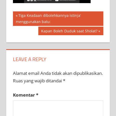
Navigasi
Previous
Tiga Keadaan dibolehkannya istinja’
Post:
menggunakan batu:
pos
Next
Kapan Boleh Duduk saat Sholat?
Post:
LEAVE A REPLY
Alamat email Anda tidak akan dipublikasikan.
Ruas yang wajib ditandai
*
Komentar
*