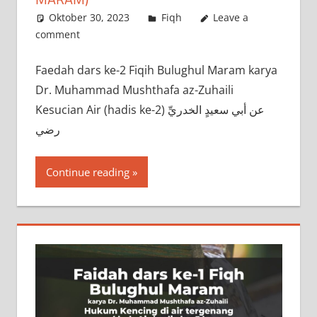
Oktober 30, 2023
a.siddik
Fiqh
Leave a
comment
‌Faedah dars ke-2 Fiqih Bulughul Maram karya
Dr. Muhammad Mushthafa az-Zuhaili
Kesucian Air (hadis ke-2) عن أبي سعيدٍ الخدريِّ
رضي
Continue reading