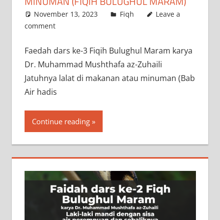
MINUMAN (FIQIH BULUGHUL MARAM)
November 13, 2023
a.siddik
Fiqh
Leave a
comment
‌Faedah dars ke-3 Fiqih Bulughul Maram karya
Dr. Muhammad Mushthafa az-Zuhaili
Jatuhnya lalat di makanan atau minuman (Bab
Air hadis
Continue reading