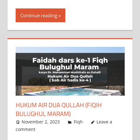
Continue reading
‌HUKUM AIR DUA QULLAH (FIQIH
BULUGHUL MARAM)
November 2, 2023
a.siddik
Fiqh
Leave a
comment