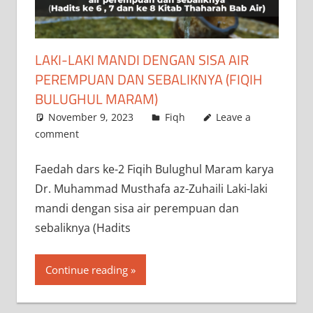
LAKI-LAKI MANDI DENGAN SISA AIR
PEREMPUAN DAN SEBALIKNYA (FIQIH
BULUGHUL MARAM)
November 9, 2023
a.siddik
Fiqh
Leave a
comment
‌Faedah dars ke-2 Fiqih Bulughul Maram karya
Dr. Muhammad Musthafa az-Zuhaili Laki-laki
mandi dengan sisa air perempuan dan
sebaliknya (Hadits
Continue reading