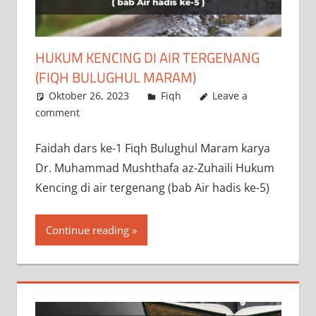
HUKUM KENCING DI AIR TERGENANG
(FIQH BULUGHUL MARAM)
Oktober 26, 2023
a.siddik
Fiqh
Leave a
comment
‌Faidah dars ke-1 Fiqh Bulughul Maram karya
Dr. Muhammad Mushthafa az-Zuhaili Hukum
Kencing di air tergenang (bab Air hadis ke-5)
Continue reading