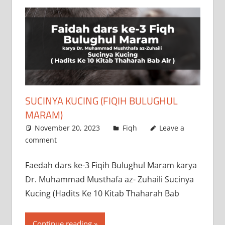
SUCINYA KUCING (FIQIH BULUGHUL
MARAM)
November 20, 2023
a.siddik
Fiqh
Leave a
comment
‌Faedah dars ke-3 Fiqih Bulughul Maram karya
Dr. Muhammad Musthafa az- Zuhaili Sucinya
Kucing (Hadits Ke 10 Kitab Thaharah Bab
Continue reading