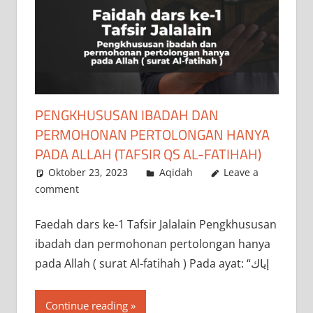
PENGKHUSUSAN IBADAH DAN
PERMOHONAN PERTOLONGAN HANYA
PADA ALLAH (TAFSIR QS AL-FATIHAH)
Oktober 23, 2023
a.siddik
Aqidah
Leave a
comment
‌Faedah dars ke-1 Tafsir Jalalain Pengkhususan
ibadah dan permohonan pertolongan hanya
pada Allah ( surat Al-fatihah ) Pada ayat: “إياك
Continue reading