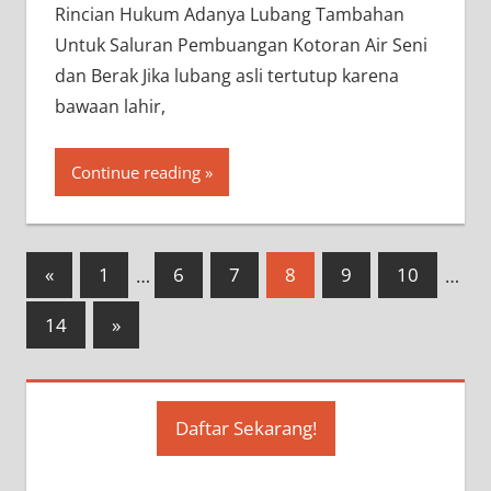
Rincian Hukum Adanya Lubang Tambahan
Untuk Saluran Pembuangan Kotoran Air Seni
dan Berak Jika lubang asli tertutup karena
bawaan lahir,
Continue reading
Paginasi
Previous
«
1
…
6
7
8
9
10
…
Posts
pos
Next
14
»
Posts
Daftar Sekarang!