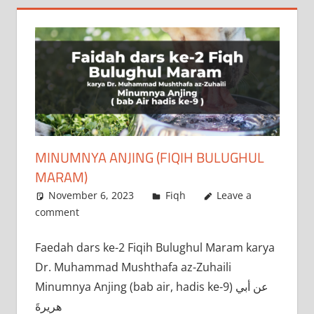
‌MINUMNYA ANJING (FIQIH BULUGHUL
MARAM)
November 6, 2023
a.siddik
Fiqh
Leave a
comment
‌Faedah dars ke-2 Fiqih Bulughul Maram karya
Dr. Muhammad Mushthafa az-Zuhaili
Minumnya Anjing (bab air, hadis ke-9) عن أبي
هريرةَ