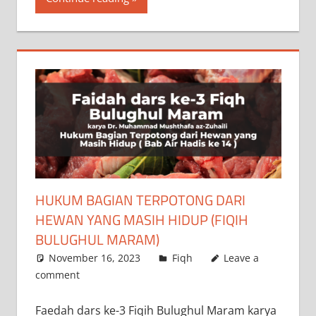
HUKUM BAGIAN TERPOTONG DARI
HEWAN YANG MASIH HIDUP (FIQIH
BULUGHUL MARAM)
November 16, 2023
a.siddik
Fiqh
Leave a
comment
Faedah dars ke-3 Fiqih Bulughul Maram karya