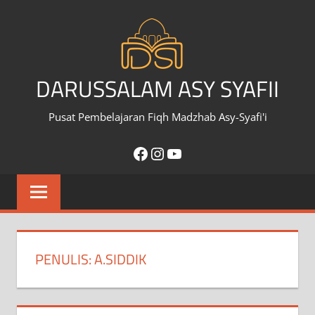
Skip
to
content
DARUSSALAM ASY SYAFII
Pusat Pembelajaran Fiqh Madzhab Asy-Syafi'i
Facebook
Instagram
YouTube
PENULIS:
A.SIDDIK