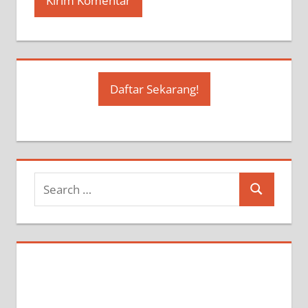
Daftar Sekarang!
Search
Search
for: