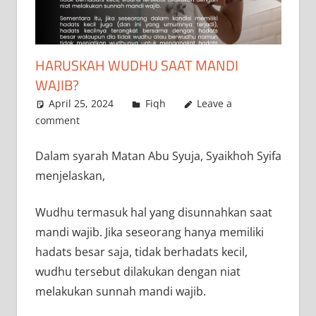
HARUSKAH WUDHU SAAT MANDI
WAJIB?
April 25, 2024
a.siddik
Fiqh
Leave a
comment
Dalam syarah Matan Abu Syuja, Syaikhoh Syifa
menjelaskan,
Wudhu termasuk hal yang disunnahkan saat
mandi wajib. Jika seseorang hanya memiliki
hadats besar saja, tidak berhadats kecil,
wudhu tersebut dilakukan dengan niat
melakukan sunnah mandi wajib.