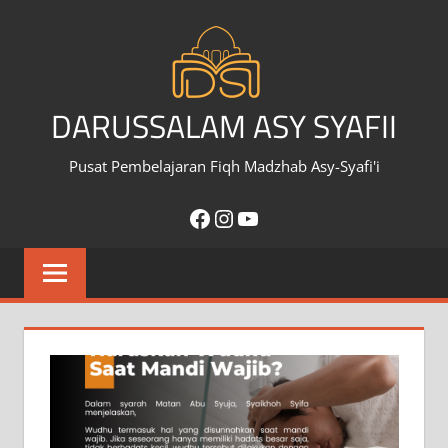
Skip
to
content
DARUSSALAM ASY SYAFII
Pusat Pembelajaran Fiqh Madzhab Asy-Syafi'i
Facebook
Instagram
YouTube