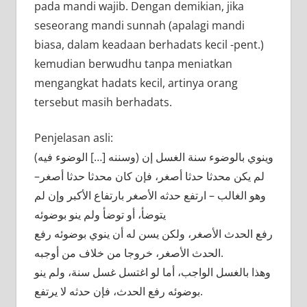
pada mandi wajib. Dengan demikian, jika
seseorang mandi sunnah (apalagi mandi
biasa, dalam keadaan berhadats kecil -pent.)
kemudian berwudhu tanpa meniatkan
mengangkat hadats kecil, artinya orang
tersebut masih berhadats.
Penjelasan asli:
(وسننه […] الوضوء فيه) وينوي بالوضوء سنة الغسل إن
لم يكن محدثا حدثا أصغر، فإن كان محدثا حدثا أصغر–
وهو الغالب – ارتفع حدثه الأصغر بارتفاع الأكبر وإن لم
يتوضأ، أو توضأ ولم ينو بوضوئه
رفع الحدث الأصغر، ولكن يسن له أن ينوي بوضوئه رفع
الحدث الأصغر، خروجا من خلاف من أوجبه.
وهذا بالغسل الواجب، أما لو اغتسل غسل سنة، ولم ينو
بوضوئه رفع الحدث، فإن حدثه لا يرتفع.