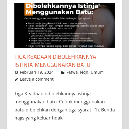
TIGA KEADAAN DIBOLEHKANNYA
ISTINJA’ MENGGUNAKAN BATU:
Februari 19, 2024
a.siddik
Fatwa
,
Fiqh
,
Umum
Leave a comment
Tiga Keadaan dibolehkannya istinja’
menggunakan batu: Cebok menggunakan
batu dibolehkan dengan tiga syarat : 1). Benda
najis yang keluar tidak