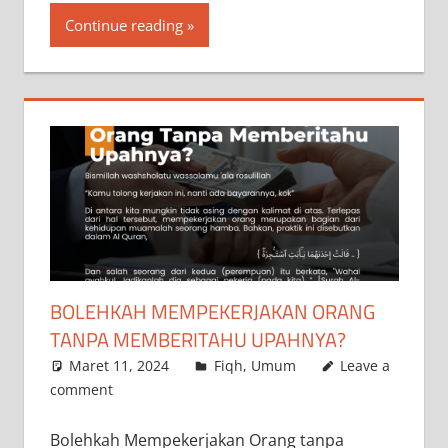
Continue reading
BOLEHKAH MEMPEKERJAKAN ORANG
TANPA MEMBERITAHU UPAHNYA?
Maret 11, 2024
a.siddik
Fiqh
,
Umum
Leave a
comment
Bolehkah Mempekerjakan Orang tanpa