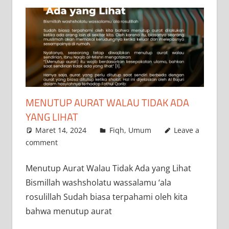
MENUTUP AURAT WALAU TIDAK ADA
YANG LIHAT
Maret 14, 2024
a.siddik
Fiqh
,
Umum
Leave a
comment
Menutup Aurat Walau Tidak Ada yang Lihat
Bismillah washsholatu wassalamu ‘ala
rosulillah Sudah biasa terpahami oleh kita
bahwa menutup aurat