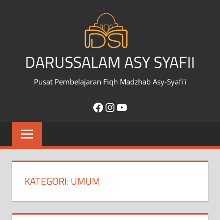
Skip
to
content
DARUSSALAM ASY SYAFII
Pusat Pembelajaran Fiqh Madzhab Asy-Syafi'i
Facebook
Instagram
YouTube
KATEGORI:
UMUM