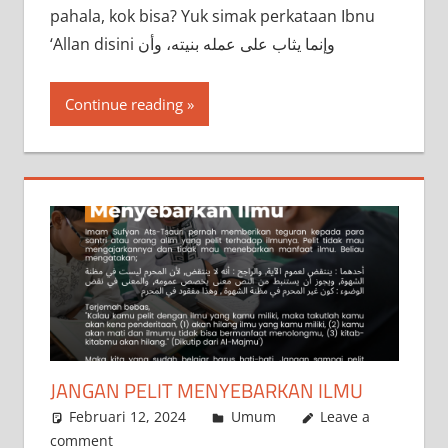
pahala, kok bisa? Yuk simak perkataan Ibnu
‘Allan disini وإنما يثاب على عمله بنيته، وأن
Continue reading
JANGAN PELIT MENYEBARKAN ILMU
Februari 12, 2024
a.siddik
Umum
Leave a
comment