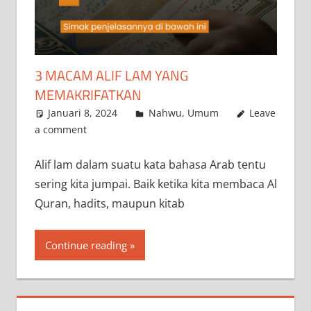
3 MACAM ALIF LAM YANG
MEMAKRIFATKAN
Januari 8, 2024
a.siddik
Nahwu
,
Umum
Leave
a comment
Alif lam dalam suatu kata bahasa Arab tentu
sering kita jumpai. Baik ketika kita membaca Al
Quran, hadits, maupun kitab
Continue reading