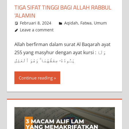
TIGA SIFAT TINGGI BAGI ALLAH RABBUL
‘ALAMIN
Februari 8, 2024
a.siddik
Aqidah
,
Fatwa
,
Umum
Leave a comment
Allah berfirman dalam surat Al Baqarah ayat
255 yang masyhur dengan ayat kursi : وَلَا
يَـُٔودُهُۥ حِفْظُهُمَا ۚ وَهُوَ ٱلْعَلِىُّ
Continue reading