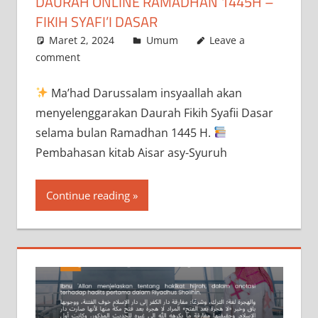
DAURAH ONLINE RAMADHAN 1445H –
FIKIH SYAFI’I DASAR
Maret 2, 2024
admin
Umum
Leave a
comment
Ma’had Darussalam insyaallah akan
menyelenggarakan Daurah Fikih Syafii Dasar
selama bulan Ramadhan 1445 H.
Pembahasan kitab Aisar asy-Syuruh
Continue reading