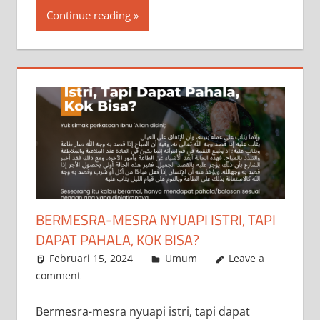
Continue reading
BERMESRA-MESRA NYUAPI ISTRI, TAPI
DAPAT PAHALA, KOK BISA?
Februari 15, 2024
a.siddik
Umum
Leave a
comment
Bermesra-mesra nyuapi istri, tapi dapat