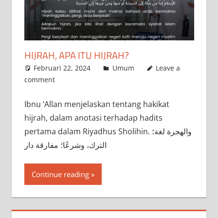
HIJRAH, APA ITU HIJRAH?
Februari 22, 2024
a.siddik
Umum
Leave a
comment
Ibnu ‘Allan menjelaskan tentang hakikat
hijrah, dalam anotasi terhadap hadits
pertama dalam Riyadhus Sholihin. والهجرة لغة؛
الترك، وشرعًا؛ مفارقة دار
Continue reading