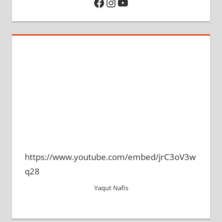
Facebook
Instagram
YouTube
https://www.youtube.com/embed/jrC3oV3w
q28
Yaqut Nafis