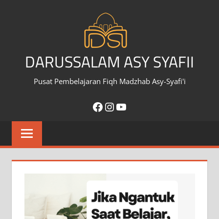
Skip
to
content
DARUSSALAM ASY SYAFII
Pusat Pembelajaran Fiqh Madzhab Asy-Syafi'i
Facebook
Instagram
YouTube