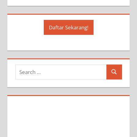
Daftar Sekarang!
Search
Search
for: